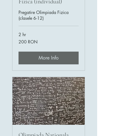
Fizica (individual)
Pregatire Olimpiada Fizica
(clasele 6-12)
2 hr
200
200 RON
de
lei
românești
More Info
Olimpiada Nationala