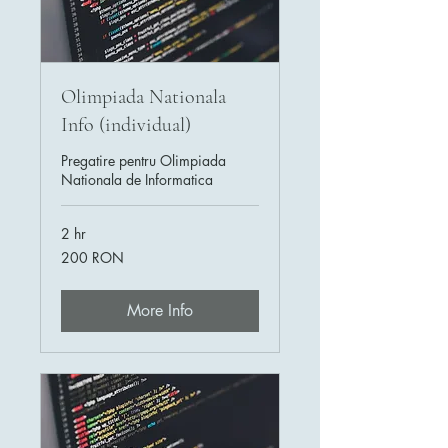
Olimpiada Nationala
Info (individual)
Pregatire pentru Olimpiada
Nationala de Informatica
2 hr
200
200 RON
de
lei
românești
More Info