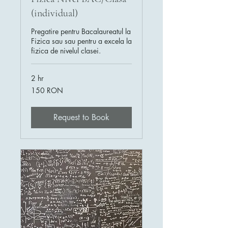
(individual)
Pregatire pentru Bacalaureatul la
Fizica sau sau pentru a excela la
fizica de nivelul clasei.
2 hr
150
150 RON
de
lei
românești
Request to Book