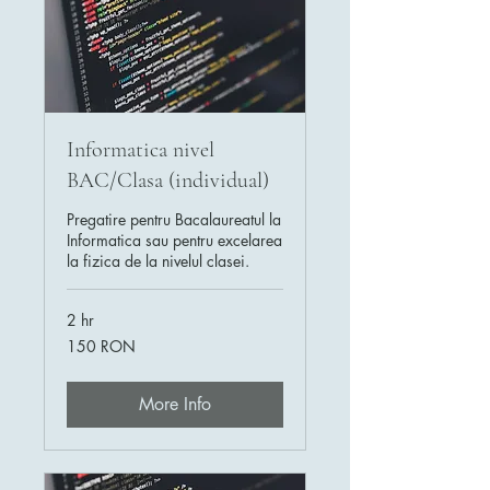
Informatica nivel
BAC/Clasa (individual)
Pregatire pentru Bacalaureatul la
Informatica sau pentru excelarea
la fizica de la nivelul clasei.
2 hr
150
150 RON
de
lei
românești
More Info