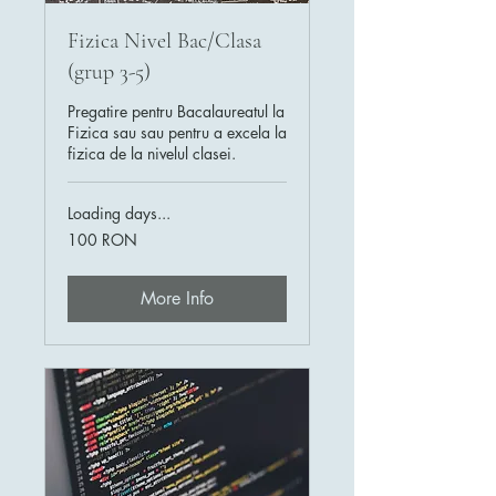
Fizica Nivel Bac/Clasa
(grup 3-5)
Pregatire pentru Bacalaureatul la
Fizica sau sau pentru a excela la
fizica de la nivelul clasei.
Loading days...
100
100 RON
de
lei
românești
More Info