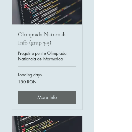
Olimpiada Nationala
Info (grup 3-5)
Pregatire pentru Olimpiada
Nationala de Informatica
Loading days...
150
150 RON
de
lei
românești
More Info