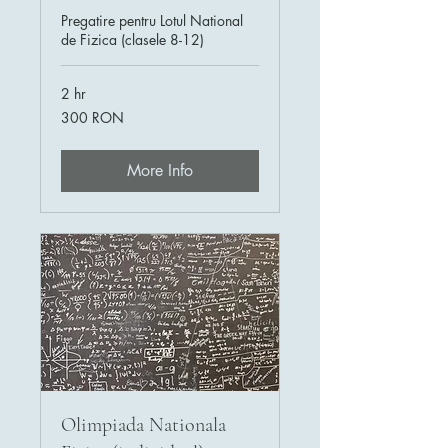
Pregatire pentru Lotul National
de Fizica (clasele 8-12)
2 hr
300
300 RON
de
lei
românești
More Info
Olimpiada Nationala