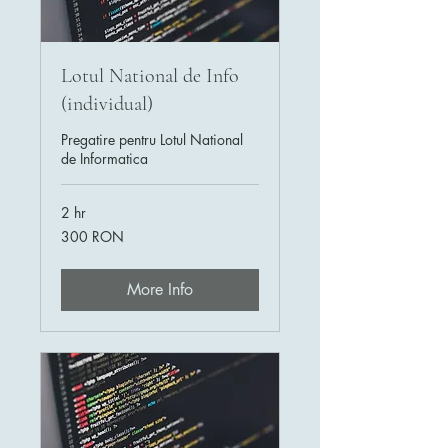
Lotul National de Info
(individual)
Pregatire pentru Lotul National
de Informatica
2 hr
300
300 RON
de
lei
românești
More Info