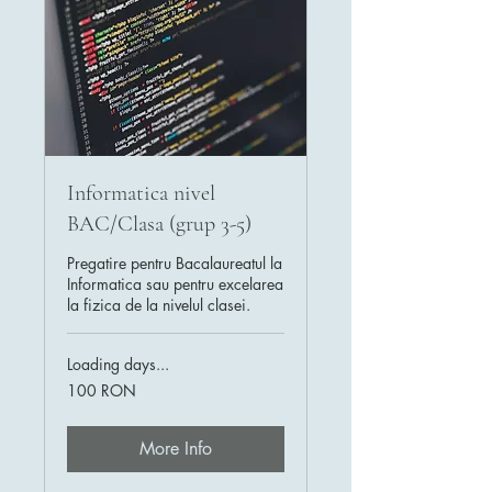
Informatica nivel
BAC/Clasa (grup 3-5)
Pregatire pentru Bacalaureatul la
Informatica sau pentru excelarea
la fizica de la nivelul clasei.
Loading days...
100
100 RON
de
lei
românești
More Info