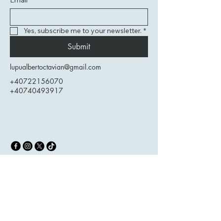
Email
*
Yes, subscribe me to your newsletter.
*
Submit
lupualbertoctavian@gmail.com
+40722156070
+40740493917
Privacy Policy
Accessibility
Statement
Terms &
Conditions