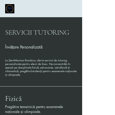
SERVICII TUTORING
Învățare Personalizată
La ZenitMentors România, oferim servicii de tutoring
personalizate pentru elevii de liceu. Ne concentrăm în
special pe disciplinele fizică, astronomie, astrofizică și
informatică, pregătind studenții pentru examenele naționale
și olimpiade.
Fizică
Pregătire temeinică pentru examenele
naționale și olimpiade.